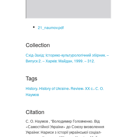
21_naumov.pdf
Collection
Схід-Захід: Історико-культурологічний збірник. –
Випуск 2. – Харків: Майдан, 1999. – 312.
Tags
,
,
,
,
History
History of Ukraine
Review
XX c.
С. О.
Наумов
Citation
С. О. Наумов , “Володимир Головченко. Від
«Самостійної України» до Союзу визволення
України: Нариси з історії української соціал-