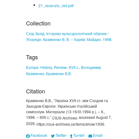
21_recenzio_red.pdf
Collection
Схід-Захід: Історико-культурологічний збірник /
Упорядн. Кравченко В. В. – Харків: Майдан, 1998.
Tags
,
,
,
,
Europe
History
Review
XVII c.
Володимир
,
Кравченко
Кравченко В.В.
Citation
Кравченко В.В., “Україна XVII ст. між Сходом та
Заходом Європи. Українсько-Італійський
симпозіум. Матеріали (13-16/ІХ.1994 р.). – К.,
1996. – 600 с,”
, accessed August 7,
CIUS-Archives
2026,
.
https://cius-archives.ca/items/show/1936
Facebook
Twitter
Tumblr
Email