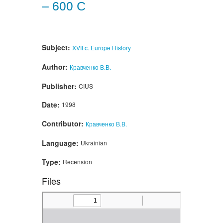
– 600 С
Subject:
XVII c.
Europe
History
Author:
Кравченко В.В.
Publisher:
CIUS
Date:
1998
Contributor:
Кравченко В.В.
Language:
Ukrainian
Type:
Recension
Files