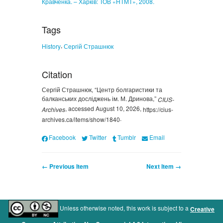
Кравченка. – Харків: ТОВ «НТМТ», 2008.
Tags
,
History
Сергій Страшнюк
Citation
Сергій Страшнюк, “Центр болгаристики та
балканських досліджень ім. М. Дринова,”
CIUS-
, accessed August 10, 2026,
Archives
https://cius-
.
archives.ca/items/show/1840
Facebook
Twitter
Tumblr
Email
← Previous Item
Next Item →
Unless otherwise noted, this work is subject to a
Creative
.