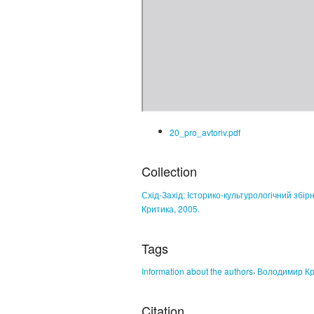
20_pro_avtoriv.pdf
Collection
Схід-Захід: Історико-культурологічний збірни
Критика, 2005.
Tags
,
Information about the authors
Володимир Кр
Citation