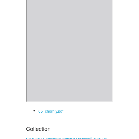
05_chorniy.pdf
Collection
Схід-Захід: Історико-культурологічний збірник. –