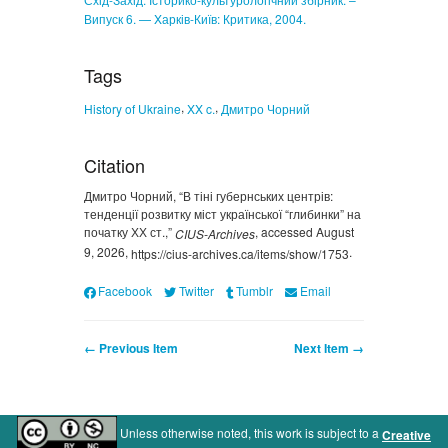
Випуск 6. — Xарків-Київ: Критика, 2004.
Tags
,
,
History of Ukraine
XX c.
Дмитро Чорний
Citation
Дмитро Чорний, “В тіні губернських центрів:
тенденції розвитку міст української “глибинки” на
початку ХХ ст.,”
, accessed August
CIUS-Archives
9, 2026,
.
https://cius-archives.ca/items/show/1753
Facebook
Twitter
Tumblr
Email
← Previous Item
Next Item →
Unless otherwise noted, this work is subject to a
Creative