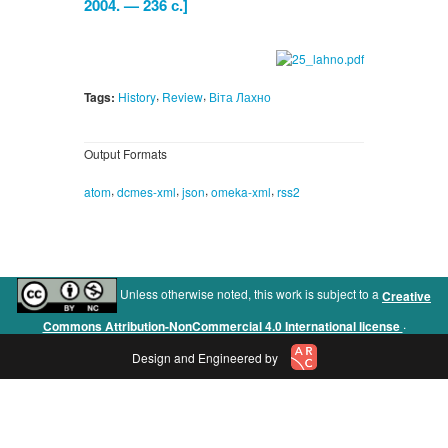
2004. — 236 с.]
,
,
Tags:
History
Review
Віта Лахно
Output Formats
,
,
,
,
atom
dcmes-xml
json
omeka-xml
rss2
Unless otherwise noted, this work is subject to a
Creative
.
Commons Attribution-NonCommercial 4.0 International license
Design and Engineered by