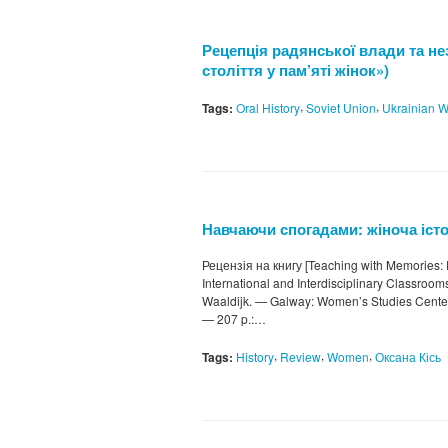
Рецепція радянської влади та не
століття у пам’яті жінок»)
,
,
Tags:
Oral History
Soviet Union
Ukrainian 
Навчаючи спогадами: жіноча істо
Рецензія на книгу [Teaching with Memories:
International and Interdisciplinary Classroo
Waaldijk. — Galway: Women’s Studies Center, 
— 207 p.:…
,
,
,
Tags:
History
Review
Women
Оксана Кісь