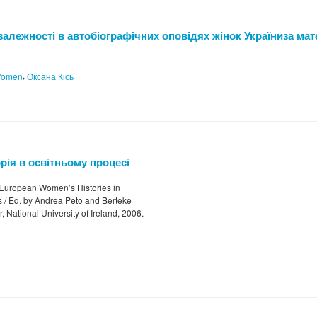
залежності в автобіографічних оповідях жінок Україниза мат
,
Women
Оксана Кісь
рія в освітньому процесі
 European Women’s Histories in
ms / Ed. by Andrea Peto and Berteke
National University of Ireland, 2006.