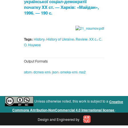
української соціал-демократії
початку XX ст. — Харків: «Майдан»,
1996. — 190 с.
,
,
,
,
Tags:
History
History of Ukraine
Review
XX c.
С.
О. Наумов
Output Formats
,
,
,
,
atom
dcmes-xml
json
omeka-xml
rss2
Unless otherwise noted, this work is subject to a
Creative
.
Commons Attribution-NonCommercial 4.0 International license
Design and Engineered by