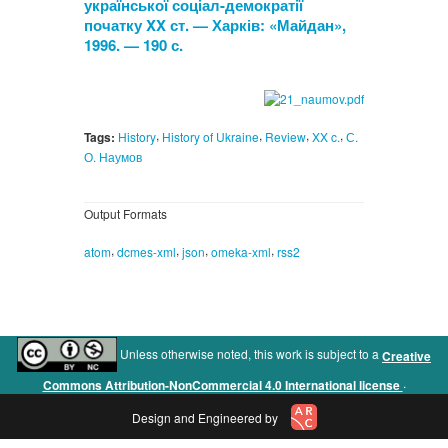
української соціал-демократії
початку XX ст. — Харків: «Майдан»,
1996. — 190 с.
,
,
,
,
Tags:
History
History of Ukraine
Review
XX c.
С.
О. Наумов
Output Formats
,
,
,
,
atom
dcmes-xml
json
omeka-xml
rss2
Unless otherwise noted, this work is subject to a
Creative
.
Commons Attribution-NonCommercial 4.0 International license
Design and Engineered by