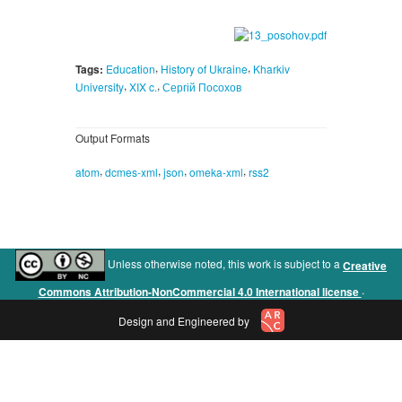
,
,
Tags:
Education
History of Ukraine
Kharkiv
,
,
University
XIX c.
Сергій Посохов
Output Formats
,
,
,
,
atom
dcmes-xml
json
omeka-xml
rss2
Unless otherwise noted, this work is subject to a
Creative
.
Commons Attribution-NonCommercial 4.0 International license
Design and Engineered by