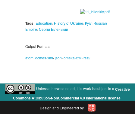
,
,
,
Tags:
Education
History of Ukraine
Kyiv
Russian
,
Empire
Сергій Біленький
Output Formats
,
,
,
,
atom
dcmes-xml
json
omeka-xml
rss2
Unless otherwise noted, this work is subject to a
Creative
.
Commons Attribution-NonCommercial 4.0 International license
Design and Engineered by