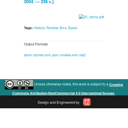
2004. — 236 с.]
,
,
Tags:
History
Review
Віта Лахно
Output Formats
,
,
,
,
atom
dcmes-xml
json
omeka-xml
rss2
Unless otherwise noted, this work is subject to a
Creative
.
Commons Attribution-NonCommercial 4.0 International license
Design and Engineered by