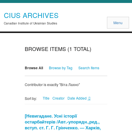
CIUS ARCHIVES
Menu
Canadian Institute of Ukrainian Studies
BROWSE ITEMS (1 TOTAL)
Browse All
Browse by Tag
Search Items
Contributor is exactly "Віта Лахно"
Title
Creator
Date Added
Sort by:
[Невигадане. Усні історії
остарбайтерів /Авт.-упорядн.,ред.,
вступ. ст. Г. Г. Грінченко. — Харків,