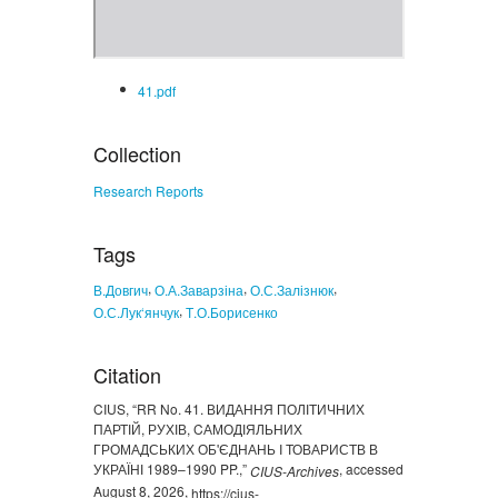
41.pdf
Collection
Research Reports
Tags
,
,
,
В.Довгич
О.А.Заварзіна
О.С.Залізнюк
,
О.С.Лук‘янчук
Т.О.Борисенко
Citation
CIUS, “RR No. 41. ВИДАННЯ ПОЛІТИЧНИХ
ПАРТІЙ, РУХІВ, CАМОДІЯЛЬНИХ
ГРОМАДСЬКИХ ОБ'ЄДНАНЬ I ТОВАРИСТВ В
УКРАЇНІ 1989–1990 PP.,”
, accessed
CIUS-Archives
August 8, 2026,
https://cius-