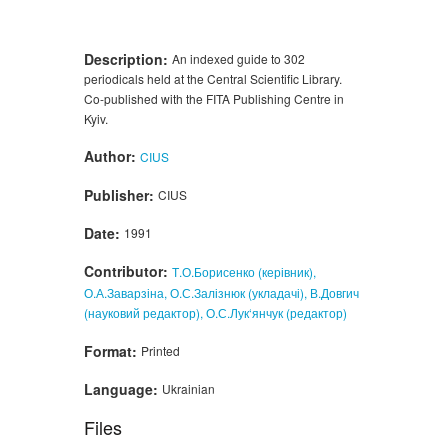
Description:
An indexed guide to 302
periodicals held at the Central Scientific Library.
Co-published with the FITA Publishing Centre in
Kyiv.
Author:
CIUS
Publisher:
CIUS
Date:
1991
Contributor:
Т.О.Борисенко (керівник),
О.А.Заварзіна, О.С.Залізнюк (укладачі), В.Довгич
(науковий редактор), О.С.Лук‘янчук (редактор)
Format:
Printed
Language:
Ukrainian
Files