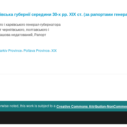
івська губернії середини 30-х рр. ХІХ ст. (за рапортами гене
го і харківського генерал-губернатора
 чернігівського, полтавського і
евашова недатований, Рапорт
,
,
arkiv Province
Poltava Province
XIX
rwise noted, this work is subject to a
Creative Commons Attribution-NonCommercia