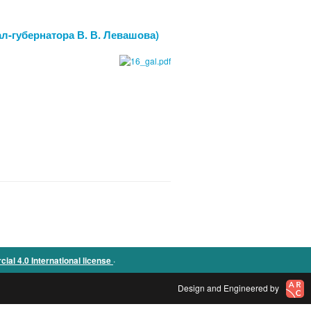
рал-губернатора В. В. Левашова)
.
l 4.0 International license
Design and Engineered by