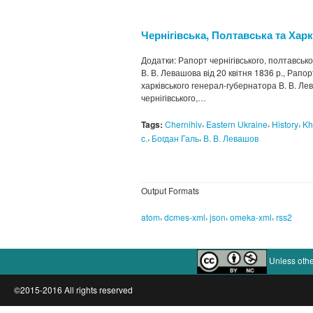
Чернігівська, Полтавська та Харк
Додатки: Рапорт чернігівського, полтавсько
В. В. Левашова від 20 квітня 1836 р., Рапорт
харківського генерал-губернатора В. В. Л
чернігівського,…
,
,
,
Tags:
Chernihiv
Eastern Ukraine
History
Kh
,
,
c.
Богдан Галь
В. В. Левашов
Output Formats
,
,
,
,
atom
dcmes-xml
json
omeka-xml
rss2
Unless othe
©2015-2016 All rights reserved