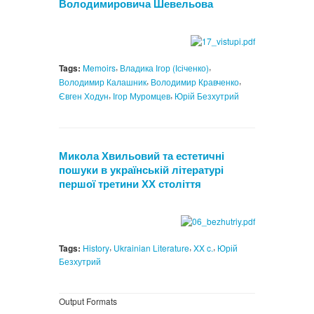
Володимировича Шевельова
,
,
Tags:
Memoirs
Владика Ігор (Ісіченко)
,
,
Володимир Калашник
Володимир Кравченко
,
,
Євген Ходун
Ігор Муромцев
Юрій Безхутрий
Микола Хвильовий та естетичні
пошуки в українській літературі
першої третини ХХ століття
,
,
,
Tags:
History
Ukrainian Literature
XX c.
Юрій
Безхутрий
Output Formats