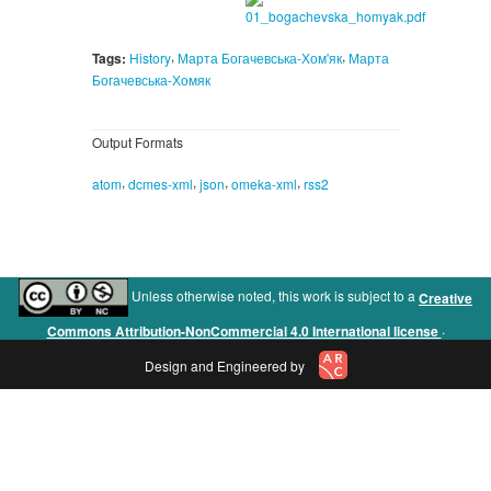
,
,
Tags:
History
Марта Богачевська-Хом'як
Марта
Богачевська-Хомяк
Output Formats
,
,
,
,
atom
dcmes-xml
json
omeka-xml
rss2
Unless otherwise noted, this work is subject to a
Creative
.
Commons Attribution-NonCommercial 4.0 International license
Design and Engineered by