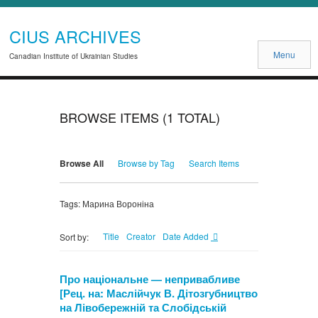
CIUS ARCHIVES
Menu
Canadian Institute of Ukrainian Studies
BROWSE ITEMS (1 TOTAL)
Browse All
Browse by Tag
Search Items
Tags: Марина Вороніна
Title
Creator
Date Added
Sort by:
Про національне — непривабливе
[Рец. на: Маслійчук В. Дітозгубництво
на Лівобережній та Слобідській