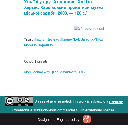
Україні у другій половині ХVІІІ ст. —
Харків: Харківський приватний музей
міської садиби, 2008. — 128 с.]
,
,
,
,
Tags:
History
Review
Ukraine (Left Bank)
XVIII c.
Марина Вороніна
Output Formats
,
,
,
,
atom
dcmes-xml
json
omeka-xml
rss2
Unless otherwise noted, this work is subject to a
Creative
.
Commons Attribution-NonCommercial 4.0 International license
Design and Engineered by