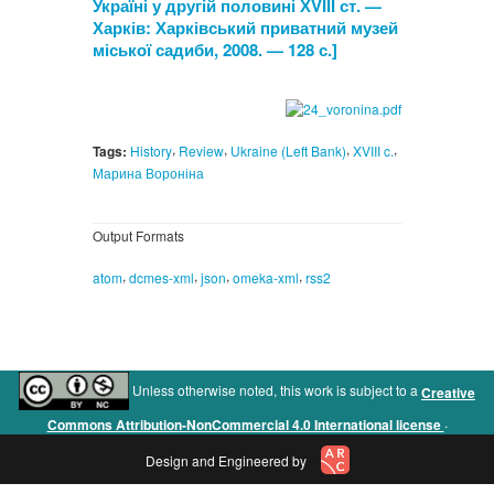
Україні у другій половині ХVІІІ ст. —
Харків: Харківський приватний музей
міської садиби, 2008. — 128 с.]
,
,
,
,
Tags:
History
Review
Ukraine (Left Bank)
XVIII c.
Марина Вороніна
Output Formats
,
,
,
,
atom
dcmes-xml
json
omeka-xml
rss2
Unless otherwise noted, this work is subject to a
Creative
.
Commons Attribution-NonCommercial 4.0 International license
Design and Engineered by