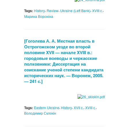
,
,
,
,
Tags:
History
Review
Ukraine (Left Bank)
XVIII c.
Марина Вороніна
[Гоголева А. А. Местная власть в
Острогожском уезде во второй
половине XVII — начале XVIII в.:
городовые воеводы и черкасские
полковники: Диссертация на
соискание ученой степени кандидата
исторических наук. — Воронеж, 2005.
— 241 с.]
,
,
,
,
Tags:
Eastern Ukraine
History
XVII c.
XVIII c.
Володимир Склокін