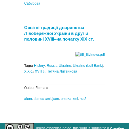
Сабурова
Освітні традиції дворянства
Лівобережної України в другій
половині XVIII–на початку ХІХ ст.
,
,
,
Tags:
History
Russia-Ukraine
Ukraine (Left Bank)
,
,
XIX c.
XVIII c.
Тетяна Литвинова
Output Formats
,
,
,
,
atom
dcmes-xml
json
omeka-xml
rss2
Unless otherwise noted, this work is subject to a
Creative