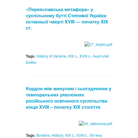
«Переяславська метафора» у
суспільному бутті Степової України
останньої чверті XVIII — початку XIX
ст.
,
,
,
Tags:
History of Ukraine
XIX c.
XVIII c.
Анатолій
Бойко
Кордон між минулим і сьогоденням у
темпоральних уявленнях
російського освіченого суспільства
кінця XVIII – початку XIX століття
,
,
,
,
Tags:
Borders
History
XIX c.
XVIII c.
Тетяна