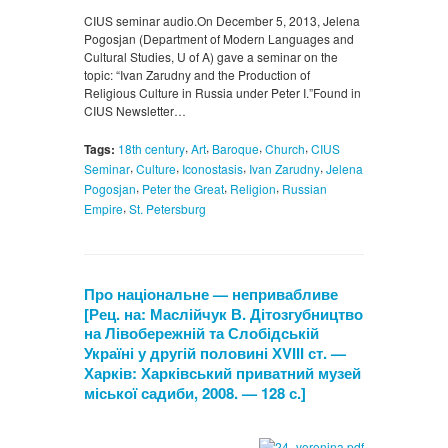
CIUS seminar audio.On December 5, 2013, Jelena
Pogosjan (Department of Modern Languages and
Cultural Studies, U of A) gave a seminar on the
topic: “Ivan Zarudny and the Production of
Religious Culture in Russia under Peter I.”Found in
CIUS Newsletter…
,
,
,
,
Tags:
18th century
Art
Baroque
Church
CIUS
,
,
,
,
Seminar
Culture
Iconostasis
Ivan Zarudny
Jelena
,
,
,
Pogosjan
Peter the Great
Religion
Russian
,
Empire
St. Petersburg
Про національне — непривабливе
[Рец. на: Маслійчук В. Дітозгубництво
на Лівобережній та Слобідській
Україні у другій половині ХVІІІ ст. —
Харків: Харківський приватний музей
міської садиби, 2008. — 128 с.]