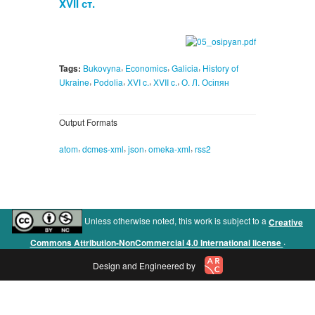
XVII ст.
,
,
,
Tags:
Bukovyna
Economics
Galicia
History of
,
,
,
,
Ukraine
Podolia
XVI c.
XVII c.
О. Л. Осіпян
Output Formats
,
,
,
,
atom
dcmes-xml
json
omeka-xml
rss2
Unless otherwise noted, this work is subject to a
Creative
.
Commons Attribution-NonCommercial 4.0 International license
Design and Engineered by