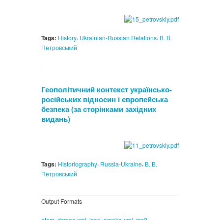
,
,
Tags:
History
Ukrainian-Russian Relations
В. В.
Петровський
Геополітичний контекст українсько-
російських відносин і європейська
безпека (за сторінками західних
видань)
,
,
Tags:
Historiography
Russia-Ukraine
В. В.
Петровський
Output Formats
,
,
,
,
atom
dcmes-xml
json
omeka-xml
rss2