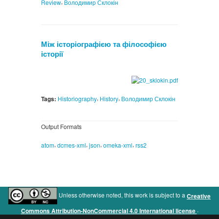
,
Review
Володимир Склокін
Між історіографією та філософією
історії
,
,
Tags:
Historiography
History
Володимир Склокін
Output Formats
,
,
,
,
atom
dcmes-xml
json
omeka-xml
rss2
Unless otherwise noted, this work is subject to a
Creative
.
Commons Attribution-NonCommercial 4.0 International license