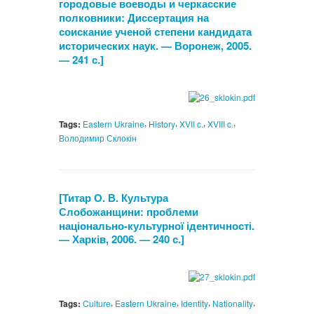
городовые воеводы и черкасские
полковники: Диссертация на
соискание ученой степени кандидата
исторических наук. — Воронеж, 2005.
— 241 с.]
,
,
,
,
Tags:
Eastern Ukraine
History
XVII c.
XVIII c.
Володимир Склокін
[Титар О. В. Культура
Слобожанщини: проблеми
національно-культурної ідентичності.
— Харків, 2006. — 240 с.]
,
,
,
,
Tags:
Culture
Eastern Ukraine
Identity
Nationality