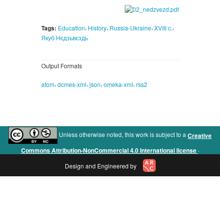
,
,
,
,
Tags:
Education
History
Russia-Ukraine
XVIII c.
Якуб Нєдзьвєздь
Output Formats
,
,
,
,
atom
dcmes-xml
json
omeka-xml
rss2
Unless otherwise noted, this work is subject to a
Creative
.
Commons Attribution-NonCommercial 4.0 International license
Design and Engineered by