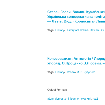
Степан Гелей. Василь Кучабський:
Українська консервативна політич
— Львів: Вид. «Коопосвіта» Львівс
,
,
,
Tags:
History
History of Ukraine
Review
XX 
Консерватизм: Антологія / Упоряд.
Упоряд. О.Проценко,В.Лісовий. – 
,
,
Tags:
History
Review
М. В. Чугуєнко
Output Formats
,
,
,
,
atom
dcmes-xml
json
omeka-xml
rss2