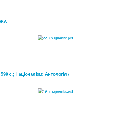
уку.
598 с.; Націоналізм: Антологія /