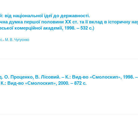
 від національної ідеї до державності.
на думка першої половини XX ст. та її вклад в історичну на
ької комерційної академії, 1998. – 532 с.)
,
c.
М. В. Чугуєнко
 О. Проценко, В. Лісовий. – К.: Вид-во «Смолоскип», 1998. – 
К.: Вид-во «Смолоскип», 2000. – 872 с.