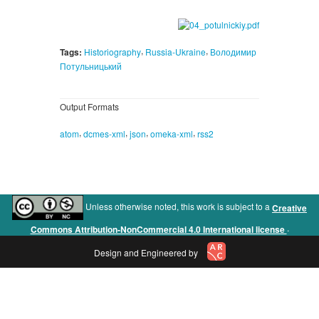
,
,
Tags:
Historiography
Russia-Ukraine
Володимир
Потульницький
Output Formats
,
,
,
,
atom
dcmes-xml
json
omeka-xml
rss2
Unless otherwise noted, this work is subject to a
Creative
.
Commons Attribution-NonCommercial 4.0 International license
Design and Engineered by